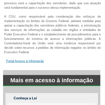
processo será a capacitação dos servidores, dado que sua atuação
será fundamental para o sucesso dessa implementação.
...Ou se preferir
A CGU, como responsável pela coordenação dos esforços de
Ligue para nós
implementação no âmbito do Governo Federal, adotará medidas para
apoiar a capacitação dos servidores públicos federais, a estruturação
(77) 3456-2127
dos serviços de informações ao cidadão em órgãos e entidades do
Poder Executivo Federal e o estabelecimento de procedimentos para o
funcionamento do sistema de acesso a informações públicas. A
E-mail
Controladoria-Geral da União será uma instância responsável por
decidir sobre recursos a pedidos de informação negados no âmbito do
prefeitura@urandi.ba.gov.br
Executivo Federal.
Ou seja atendido presencialmente
Portal Acesso à Informação
Segunda a sexta-feira, das 08:00 às 13:00
horas.
Mais em acesso à informação
Praça Sebastião Alves Santana, 57,
Urandi-BA, Centro
Conheça a Lei
Outros meios de contato