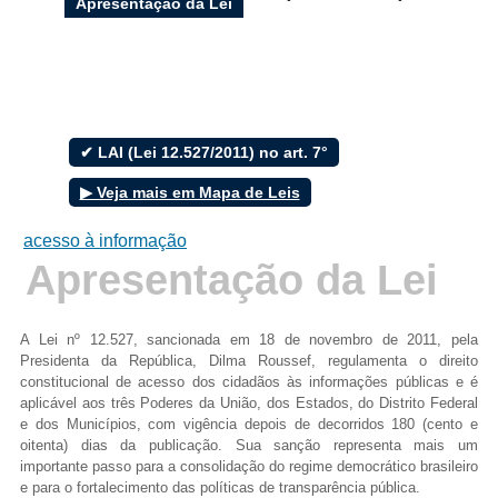
Apresentação da Lei
Filtrar por todos
✔ LAI (Lei 12.527/2011) no art. 7°
Acesso à Informação
▶ Veja mais em Mapa de Leis
Cidadão
Empresas
acesso à informação
Fotos
Apresentação da Lei
Notícias
Secretarias
Servidor
A Lei nº 12.527, sancionada em 18 de novembro de 2011, pela
Transparência
Presidenta da República, Dilma Roussef, regulamenta o direito
Turistas
constitucional de acesso dos cidadãos às informações públicas e é
Videos
aplicável aos três Poderes da União, dos Estados, do Distrito Federal
Áudios
e dos Municípios, com vigência depois de decorridos 180 (cento e
Fale conosco
oitenta) dias da publicação. Sua sanção representa mais um
importante passo para a consolidação do regime democrático brasileiro
e para o fortalecimento das políticas de transparência pública.