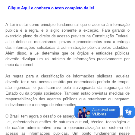
Fale conosco
Clique Aqui e conheça o texto completo da lei
Nome*
A Lei institui como princípio fundamental que o acesso à informação
Telefone 1*
pública é a regra, e o sigilo somente a exceção. Para garantir o
Telefone 2
exercício pleno do direito de acesso previsto na Constituição Federal,
E-mail*
a Lei define os mecanismos, prazos e procedimentos para a entrega
Cidade/Estado
das informações solicitadas à administração pública pelos cidadãos.
Assunto*
Além disso, a Lei determina que os órgãos e entidades públicas
deverão divulgar um rol mínimo de informações proativamente por
meio da internet.
As regras para a classificação de informações sigilosas, aquelas
Mensagem*
deverão ter o seu acesso restrito por determinado período de tempo,
*Campos obrigatórios
são rigorosas e justificam-se pela salvaguarda da segurança do
Estado ou da própria sociedade. Também estão previstas medidas de
Ao iniciar um contato, você concorda com a
Política de
responsabilização dos agentes públicos que retardarem ou negarem
privacidade
indevidamente a entrega de informações.
O Brasil tem agora o desafio de assegurar a implementação efetiva da
Lei, enfrentando questões de natureza cultural, técnica, tecnológica e
de caráter administrativo para a operacionalização do sistema de
acesso às informações públicas. Um ponto fundamental nesse