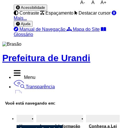
A-
A
A+
Acessibilidade
Contraste
Espaçamento
Destacar cursor
Mais...
Ajuda
Manual de Navegação
Mapa do Site
Glossário
Prefeitura de Urandi
Menu
Transparência
Diário Oficial
Você está navegando em:
Nota Fiscal
Ouvidoria
Home
Acesso à Informação
Conheça a Lei
e-SIC