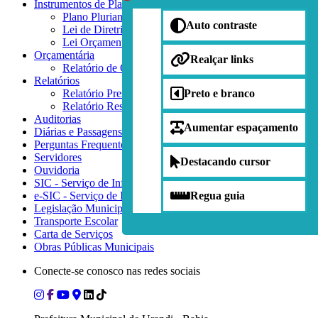
Instrumentos de Planejamento
Plano Plurianual - PPA
Auto contraste
Lei de Diretrizes Orçamentarias - LDO
Lei Orçamentária Anual - LOA
Orçamentária
Realçar links
Relatório de Gestão Fiscal
Relatórios
Relatório Prestação de Contas Anual
Preto e branco
Relatório Res. de Execução Orçamentária
Auditorias
Aumentar espaçamento
Diárias e Passagens
Perguntas Frequentes
Servidores
Destacando cursor
Ouvidoria
SIC - Serviço de Informações ao Cidadão
e-SIC - Serviço de Informações ao Cidadão
Regua guia
Legislação Municipal
Transporte Escolar
Carta de Serviços
Obras Públicas Municipais
Conecte-se conosco nas redes sociais