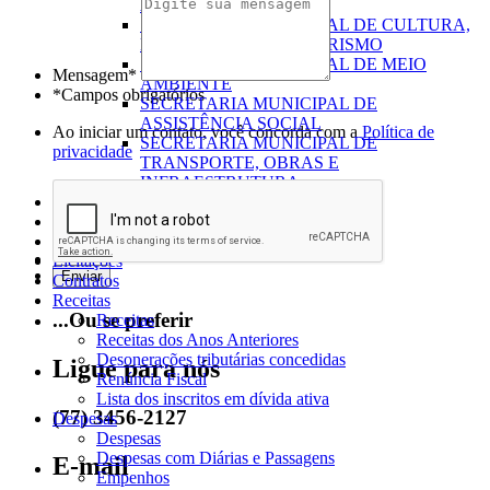
ADMINISTRAÇÃO
SECRETARIA MUNICIPAL DE CULTURA,
ESPORTE, LAZER E TURISMO
SECRETARIA MUNICIPAL DE MEIO
Mensagem*
AMBIENTE
*Campos obrigatórios
SECRETARIA MUNICIPAL DE
ASSISTÊNCIA SOCIAL
Ao iniciar um contato, você concorda com a
Política de
SECRETARIA MUNICIPAL DE
privacidade
TRANSPORTE, OBRAS E
INFRAESTRUTURA
Dados Abertos
Mapa do Site
Coronavírus
Licitações
Contratos
Receitas
...Ou se preferir
Receitas
Receitas dos Anos Anteriores
Desonerações tributárias concedidas
Ligue para nós
Renúncia Fiscal
Lista dos inscritos em dívida ativa
(77) 3456-2127
Despesas
Despesas
Despesas com Diárias e Passagens
E-mail
Empenhos