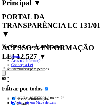
Principal
▼
PORTAL DA
TRANSPARÊNCIA LC 131/01
▼
Você está navegando em:
ACESSO À INFORMAÇÃO
LEI 12.527
▼
Home
Acesso à Informação
Conheça a Lei
Formulários para pedidos
Filtrar por todos
✔ LAI (Lei 12.527/2011) no art. 7°
Acesso à Informação
▶ Veja mais em Mapa de Leis
Cidadão