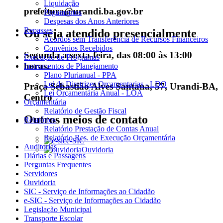
Liquidação
prefeitura@urandi.ba.gov.br
Pagamentos
Despesas dos Anos Anteriores
Repasses
Ou seja atendido presencialmente
Acordos sem Transferência de Recursos Financeiros
Convênios Recebidos
Segunda a sexta-feira, das 08:00 às 13:00
Execução de Programas
horas.
Instrumentos de Planejamento
Plano Plurianual - PPA
Lei de Diretrizes Orçamentarias - LDO
Praça Sebastião Alves Santana, 57, Urandi-BA,
Lei Orçamentária Anual - LOA
Centro
Orçamentária
Relatório de Gestão Fiscal
Outros meios de contato
Relatórios
Relatório Prestação de Contas Anual
Relatório Res. de Execução Orçamentária
e-SIC
Auditorias
Ouvidoria
Diárias e Passagens
Perguntas Frequentes
Servidores
Ouvidoria
SIC - Serviço de Informações ao Cidadão
e-SIC - Serviço de Informações ao Cidadão
Legislação Municipal
Transporte Escolar