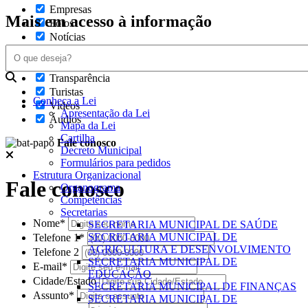
Empresas
Mais em acesso à informação
Fotos
Notícias
Secretarias
Servidor
Transparência
Turistas
Conheça a Lei
Videos
Apresentação da Lei
Áudios
Mapa da Lei
Cartilha
Fale conosco
Decreto Municipal
Formulários para pedidos
Estrutura Organizacional
Fale conosco
Organograma
Competências
Secretarias
Nome*
SECRETARIA MUNICIPAL DE SAÚDE
SECRETARIA MUNICIPAL DE
Telefone 1*
AGRICULTURA E DESENVOLVIMENTO
Telefone 2
SECRETARIA MUNICIPAL DE
E-mail*
EDUCAÇÃO
Cidade/Estado
SECRETARIA MUNICIPAL DE FINANÇAS
Assunto*
SECRETARIA MUNICIPAL DE