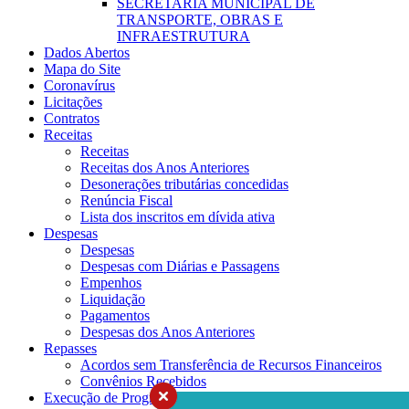
SECRETARIA MUNICIPAL DE
TRANSPORTE, OBRAS E
INFRAESTRUTURA
Dados Abertos
Mapa do Site
Coronavírus
Licitações
Contratos
Receitas
Receitas
Receitas dos Anos Anteriores
Desonerações tributárias concedidas
Renúncia Fiscal
Lista dos inscritos em dívida ativa
Despesas
Despesas
Despesas com Diárias e Passagens
Empenhos
Liquidação
Pagamentos
Despesas dos Anos Anteriores
Repasses
Acordos sem Transferência de Recursos Financeiros
Convênios Recebidos
Execução de Programas