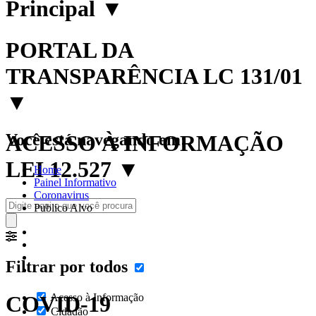
Principal
▼
PORTAL DA
TRANSPARÊNCIA LC 131/01
▼
Você está navegando em:
ACESSO À INFORMAÇÃO
LEI 12.527
▼
Home
Painel Informativo
Coronavirus
Publico Alvo
Filtrar por todos
COVID-19
Acesso à Informação
Cidadão