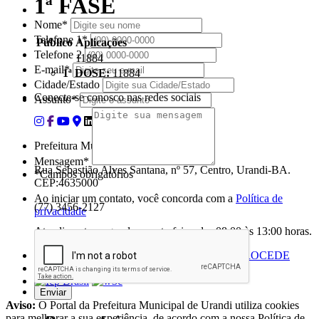
1ª FASE
Nome*
Telefone 1*
Público
Aplicações
Telefone 2
11884
E-mail*
1ª DOSE:
11884
Cidade/Estado
Conecte-se conosco nas redes sociais
Assunto*
Prefeitura Municipal de Urandi - Bahia
Mensagem*
Rua Sebastião Alves Santana, nº 57, Centro, Urandi-BA.
*Campos obrigatórios
CEP:4635000
Ao iniciar um contato, você concorda com a
Política de
(77) 3456-2127
privacidade
Atendimento: segunda a sexta-feira, das 08:00 às 13:00 horas.
Desenvolvido por
Aviso:
O Portal da Prefeitura Municipal de Urandi utiliza cookies
para melhorar a sua experiência, de acordo com a nossa Política de