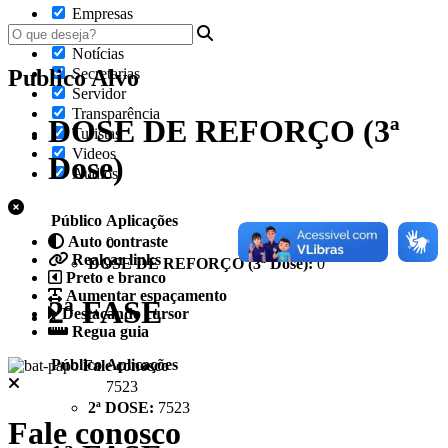
Empresas
Fotos
Notícias
Publico Alvo
Secretarias
Servidor
Transparência
DOSE DE REFORÇO (3ª
Turistas
Videos
Dose)
Áudios
Público
Aplicações
Auto contraste
0
Realçar links
DOSE DE REFORÇO (3ª Dose):
0
Preto e branco
Aumentar espaçamento
2ª FASE
Destacando cursor
Regua guia
Público
Aplicações
Fale conosco
7523
2ª DOSE:
7523
Fale conosco