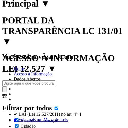
Principal
▼
PORTAL DA
TRANSPARÊNCIA LC 131/01
▼
Você está navegando em:
ACESSO À INFORMAÇÃO
LEI 12.527
▼
Home
Acesso à Informação
Dados Abertos
Filtrar por todos
✔ LAI (Lei 12.527/2011) no art. 4º, I
▶ Veja mais em Mapa de Leis
Acesso à Informação
Cidadão