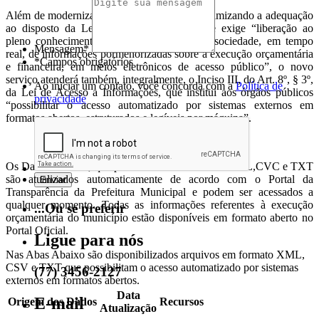
Além de modernizar o Portal da Prefeitura, otimizando a adequação
ao disposto da Lei Complementar 131, que exige “liberação ao
pleno conhecimento e acompanhamento da sociedade, em tempo
Mensagem*
real, de informações pormenorizadas sobre a execução orçamentária
*Campos obrigatórios
e financeira, em meios eletrônicos de acesso público”, o novo
serviço atenderá também, integralmente, o Inciso III, do Art. 8º, § 3º,
Ao iniciar um contato, você concorda com a
Política de
da Lei de Acesso a Informações, que institui aos órgãos públicos
privacidade
“possibilitar o acesso automatizado por sistemas externos em
formatos abertos, estruturados e legíveis por máquina”.
Os Dados Abertos, que podem ser acessados em XML,CVC e TXT
são atualizados automaticamente de acordo com o Portal da
Transparência da Prefeitura Municipal e podem ser acessados a
qualquer momento. Todas as informações referentes à execução
...Ou se preferir
orçamentária do município estão disponíveis em formato aberto no
Portal Oficial.
Ligue para nós
Nas Abas Abaixo são disponibilizados arquivos em formato XML,
CSV e TXT que possibilitam o acesso automatizado por sistemas
(77) 3456-2127
externos em formatos abertos.
Data
E-mail
Origem dos Dados
Recursos
Atualização