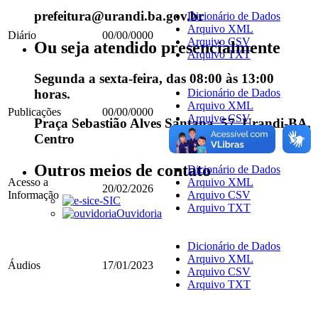
prefeitura@urandi.ba.gov.br
Dicionário de Dados
Arquivo XML
Diário
00/00/0000
Arquivo CSV
Ou seja atendido presencialmente
Arquivo TXT
Segunda a sexta-feira, das 08:00 às 13:00
Dicionário de Dados
horas.
Arquivo XML
Publicações
00/00/0000
Arquivo CSV
Praça Sebastião Alves Santana, 57, Urandi-BA,
Arquivo TXT
Centro
Outros meios de contato
Dicionário de Dados
Acesso a
Arquivo XML
20/02/2026
Informação
Arquivo CSV
e-SIC
Arquivo TXT
Ouvidoria
Dicionário de Dados
Arquivo XML
Áudios
17/01/2023
Arquivo CSV
Arquivo TXT