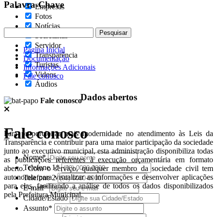
Palavra-Chave
Empresas
Fotos
Notícias
Secretarias
Servidor
Pagina Inicial
Transparência
Documentação
Turistas
Informações Adicionais
Videos
Fale conosco
Áudios
Dados abertos
Fale conosco
Fale conosco
Para proporcionar mais modernidade no atendimento às Leis da
Transparência e contribuir para uma maior participação da sociedade
junto ao executivo municipal, esta administração disponibiliza todas
Nome*
as publicações referentes à execução orçamentária em formato
Telefone 1*
aberto. Com o serviço, qualquer membro da sociedade civil tem
autonomia para visualizar as informações e desenvolver aplicações
Telefone 2
para elas, facilitando a análise de todos os dados disponibilizados
E-mail*
pela Prefeitura Municipal.
Cidade/Estado
Assunto*