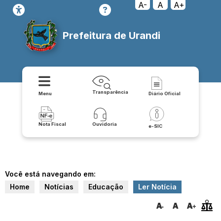
A-
A
A+
Prefeitura de Urandi
Transparência
Menu
Diário Oficial
Nota Fiscal
Ouvidoria
e-SIC
Você está navegando em:
Home
Notícias
Educação
Ler Notícia