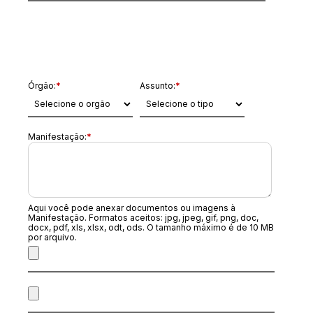
Dados da Manifestação
Órgão:
*
Assunto:
*
Manifestação:
*
Aqui você pode anexar documentos ou imagens à
Manifestação. Formatos aceitos: jpg, jpeg, gif, png, doc,
docx, pdf, xls, xlsx, odt, ods. O tamanho máximo é de 10 MB
por arquivo.