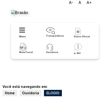
A-
A
A+
Prefeitura de Urandi
Transparência
Menu
Diário Oficial
Nota Fiscal
Ouvidoria
e-SIC
Você está navegando em:
Home
Ouvidoria
ELOGIO