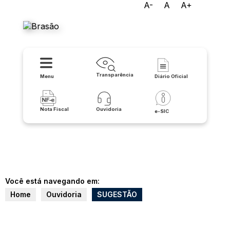
A-
A
A+
Prefeitura de Urandi
Transparência
Menu
Diário Oficial
Nota Fiscal
Ouvidoria
e-SIC
Você está navegando em:
Home
Ouvidoria
SUGESTÃO