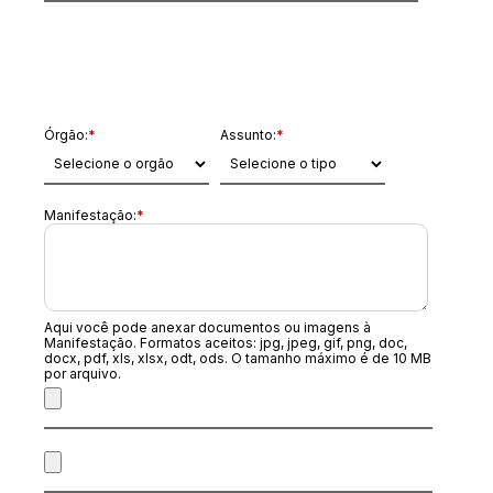
Dados da Manifestação
Órgão:
*
Assunto:
*
Manifestação:
*
Aqui você pode anexar documentos ou imagens à
Manifestação. Formatos aceitos: jpg, jpeg, gif, png, doc,
docx, pdf, xls, xlsx, odt, ods. O tamanho máximo é de 10 MB
por arquivo.