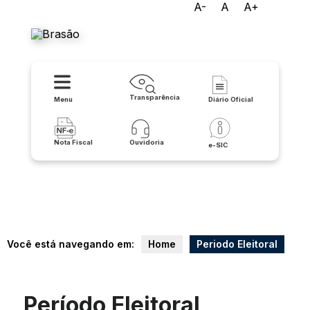
A-
A
A+
Prefeitura de Urandi
Transparência
Menu
Diário Oficial
Nota Fiscal
Ouvidoria
e-SIC
Você está navegando em:
Home
Periodo Eleitoral
Período Eleitoral