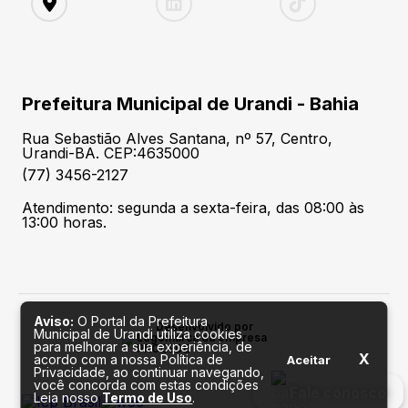
Prefeitura Municipal de Urandi - Bahia
Rua Sebastião Alves Santana, nº 57, Centro,
Urandi-BA. CEP:4635000
(77) 3456-2127
Atendimento: segunda a sexta-feira, das 08:00 às
13:00 horas.
Aviso:
O Portal da Prefeitura
Desenvolvido por
Municipal de Urandi utiliza cookies
para melhorar a sua experiência, de
X
acordo com a nossa Política de
Aceitar
Privacidade, ao continuar navegando,
você concorda com estas condições
Fale conosco
Leia nosso
Termo de Uso
.