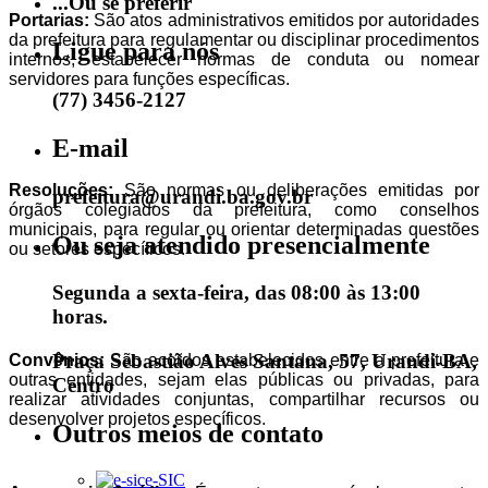
...Ou se preferir
Portarias:
São atos administrativos emitidos por autoridades
da prefeitura para regulamentar ou disciplinar procedimentos
Ligue para nós
internos, estabelecer normas de conduta ou nomear
servidores para funções específicas.
(77) 3456-2127
E-mail
Resoluções:
São normas ou deliberações emitidas por
prefeitura@urandi.ba.gov.br
órgãos colegiados da prefeitura, como conselhos
municipais, para regular ou orientar determinadas questões
Ou seja atendido presencialmente
ou setores específicos.
Segunda a sexta-feira, das 08:00 às 13:00
horas.
Praça Sebastião Alves Santana, 57, Urandi-BA,
Convênios:
São acordos estabelecidos entre a prefeitura e
outras entidades, sejam elas públicas ou privadas, para
Centro
realizar atividades conjuntas, compartilhar recursos ou
desenvolver projetos específicos.
Outros meios de contato
e-SIC