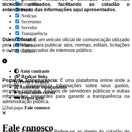
Empresas
técnicos utilizados, facilitando ao cidadão o
entendimento das informações aqui apresentados.
Fotos
Notícias
Secretarias
Servidor
Transparência
Turistas
Diário Oficial:
É um veículo oficial de comunicação utilizado
pela prefeitura para publicar atos, normas, editais, licitações
Videos
e outros comunicados de interesse público.
Áudios
Auto contraste
Realçar links
Portal da Transparência:
É uma plataforma online onde a
Preto e branco
prefeitura disponibiliza informações sobre seus gastos,
Aumentar espaçamento
receitas, contratos, salários de servidores públicos e outras
Destacando cursor
informações relevantes para garantir a transparência na
Regua guia
administração pública.
Fale conosco
Fale conosco
Acesso à informação:
Refere-se ao direito do cidadão de