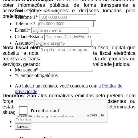
obter informações públicas, de forma transparente e
acessível, sobre as ações e decisões tomadas pela
Nome*
prefeitura.
Telefone 1*
Telefone 2
E-mail*
Cidade/Estado
Assunto*
Nota fiscal eletrônica:
É um documento fiscal digital que
substitui a nota fiscal em papel. A nota fiscal eletrônica
registra as transações de compra e venda de produtos ou
serviços, gerando um arquivo digital com validade jurídica.
Mensagem*
*Campos obrigatórios
Ao iniciar um contato, você concorda com a
Política de
privacidade
Decretos:
São atos normativos emitidos pelo prefeito, com
força de lei, para regulamentar leis já existentes ou
estabelecer normas específicas para determinadas
situações.