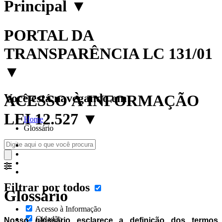
Principal
▼
PORTAL DA
TRANSPARÊNCIA LC 131/01
▼
Você está navegando em:
ACESSO À INFORMAÇÃO
LEI 12.527
▼
Home
Glossário
Filtrar por todos
Glossário
Acesso à Informação
Cidadão
Nosso glossário esclarece a definição dos termos