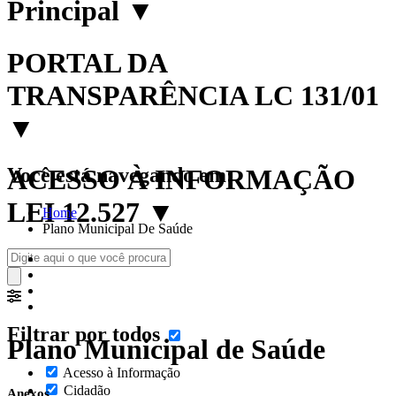
Principal
▼
PORTAL DA
TRANSPARÊNCIA LC 131/01
▼
Você está navegando em:
ACESSO À INFORMAÇÃO
LEI 12.527
▼
Home
Plano Municipal De Saúde
Filtrar por todos
Plano Municipal de Saúde
Acesso à Informação
Cidadão
Anexos