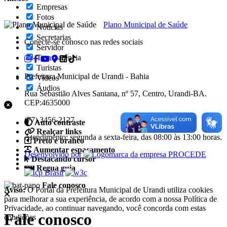
Empresas
Fotos
Plano Municipal de Saúde
Notícias
Secretarias
Conecte-se conosco nas redes sociais
Servidor
Transparência
Turistas
Prefeitura Municipal de Urandi - Bahia
Videos
Áudios
Rua Sebastião Alves Santana, nº 57, Centro, Urandi-BA.
CEP:4635000
(77) 3456-2127
Auto contraste
Realçar links
Atendimento: segunda a sexta-feira, das 08:00 às 13:00 horas.
Preto e branco
Aumentar espaçamento
Desenvolvido por
Destacando cursor
Regua guia
Fale conosco
Aviso:
O Portal da Prefeitura Municipal de Urandi utiliza cookies
para melhorar a sua experiência, de acordo com a nossa Política de
Privacidade, ao continuar navegando, você concorda com estas
Fale conosco
condições