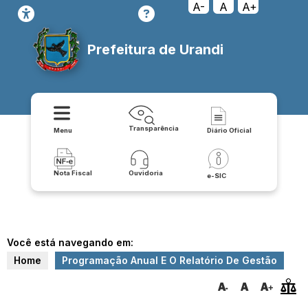
A-
A
A+
Prefeitura de Urandi
Transparência
Menu
Diário Oficial
Nota Fiscal
Ouvidoria
e-SIC
Você está navegando em:
Home
Programação Anual E O Relatório De Gestão