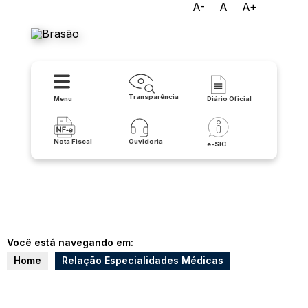
A-
A
A+
Prefeitura de Urandi
Transparência
Menu
Diário Oficial
Nota Fiscal
Ouvidoria
e-SIC
Você está navegando em:
Home
Relação Especialidades Médicas