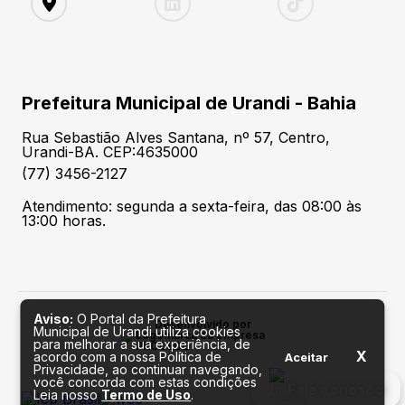
Prefeitura Municipal de Urandi - Bahia
Rua Sebastião Alves Santana, nº 57, Centro,
Urandi-BA. CEP:4635000
(77) 3456-2127
Atendimento: segunda a sexta-feira, das 08:00 às
13:00 horas.
Aviso:
O Portal da Prefeitura
Desenvolvido por
Municipal de Urandi utiliza cookies
para melhorar a sua experiência, de
X
acordo com a nossa Política de
Aceitar
Privacidade, ao continuar navegando,
você concorda com estas condições
Fale conosco
Leia nosso
Termo de Uso
.