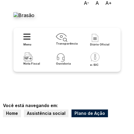
A-
A
A+
Prefeitura de Urandi
Transparência
Menu
Diário Oficial
Nota Fiscal
Ouvidoria
e-SIC
Você está navegando em:
Home
Assistência social
Plano de Ação