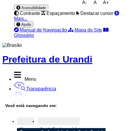
A-
A
A+
Acessibilidade
Contraste
Espaçamento
Destacar cursor
Mais...
Ajuda
Manual de Navegação
Mapa do Site
Glossário
Prefeitura de Urandi
Menu
Transparência
Diário Oficial
Você está navegando em:
Nota Fiscal
Ouvidoria
Home
Assistência social
e-SIC