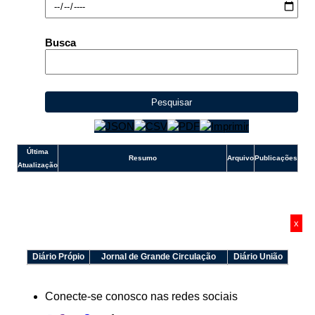
e-SIC
Ouvidoria
Busca
Pesquisar
Última
Resumo
Arquivo
Publicações
Atualização
x
Diário Própio
Jornal de Grande Circulação
Diário União
Conecte-se conosco nas redes sociais