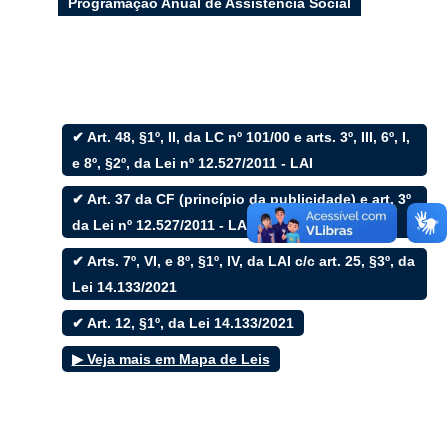
Programação Anual de Assistência Social
Filtrar por todos
✔ Art. 48, §1º, II, da LC nº 101/00 e arts. 3º, III, 6º, I,
e 8º, §2º, da Lei nº 12.527/2011 - LAI
Acesso à Informação
Cidadão
✔ Art. 37 da CF (princípio da publicidade) e art. 3º
Empresas
da Lei nº 12.527/2011 - LAI
Fotos
Notícias
✔ Arts. 7º, VI, e 8º, §1º, IV, da LAI c/c art. 25, §3º, da
Secretarias
Servidor
Lei 14.133/2021
Transparência
✔ Art. 12, §1º, da Lei 14.133/2021
Turistas
Videos
▶ Veja mais em Mapa de Leis
Áudios
Fale conosco