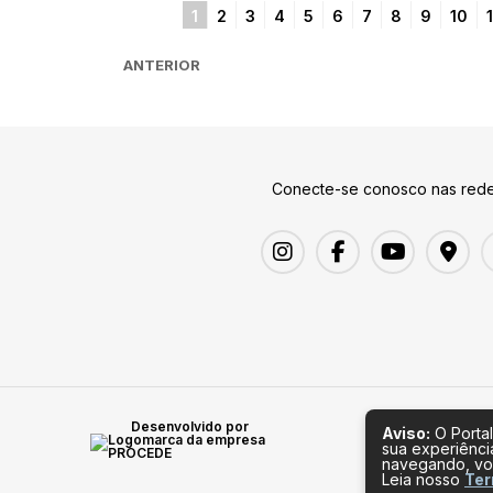
1
2
3
4
5
6
7
8
9
10
1
ANTERIOR
Conecte-se conosco nas rede
Desenvolvido por
Aviso:
O Portal
sua experiênci
navegando, vo
Leia nosso
Ter