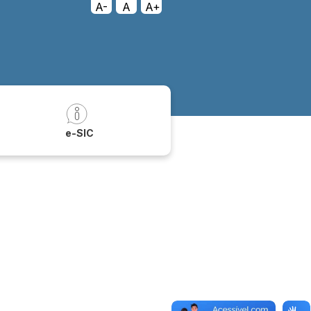
A-
A
A+
a
e-SIC