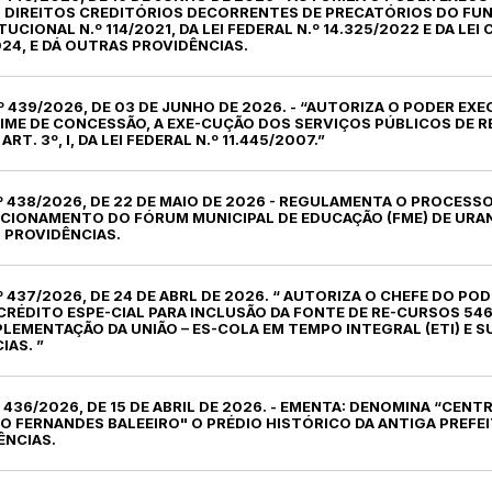
DIREITOS CREDITÓRIOS DECORRENTES DE PRECATÓRIOS DO FUN
CIONAL N.º 114/2021, DA LEI FEDERAL N.º 14.325/2022 E DA L
024, E DÁ OUTRAS PROVIDÊNCIAS.
.º 439/2026, DE 03 DE JUNHO DE 2026. - “AUTORIZA O PODER EX
IME DE CONCESSÃO, A EXE-CUÇÃO DOS SERVIÇOS PÚBLICOS DE 
T. 3º, I, DA LEI FEDERAL N.º 11.445/2007.”
.º 438/2026, DE 22 DE MAIO DE 2026 - REGULAMENTA O PROCESSO
CIONAMENTO DO FÓRUM MUNICIPAL DE EDUCAÇÃO (FME) DE URAN
S PROVIDÊNCIAS.
.º 437/2026, DE 24 DE ABRL DE 2026. “ AUTORIZA O CHEFE DO PO
 CRÉDITO ESPE-CIAL PARA INCLUSÃO DA FONTE DE RE-CURSOS 54
LEMENTAÇÃO DA UNIÃO – ES-COLA EM TEMPO INTEGRAL (ETI) E S
AS. ”
.º 436/2026, DE 15 DE ABRIL DE 2026. - EMENTA: DENOMINA “CENT
 FERNANDES BALEEIRO" O PRÉDIO HISTÓRICO DA ANTIGA PREFEI
ÊNCIAS.