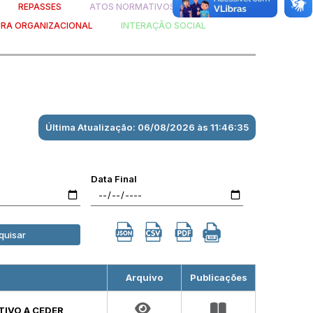
REPASSES
ATOS NORMATIVOS
RA ORGANIZACIONAL
INTERAÇÃO SOCIAL
Última Atualização: 06/08/2026 às 11:46:35
Data Final
quisar
Arquivo
Publicações
UTIVO A CEDER