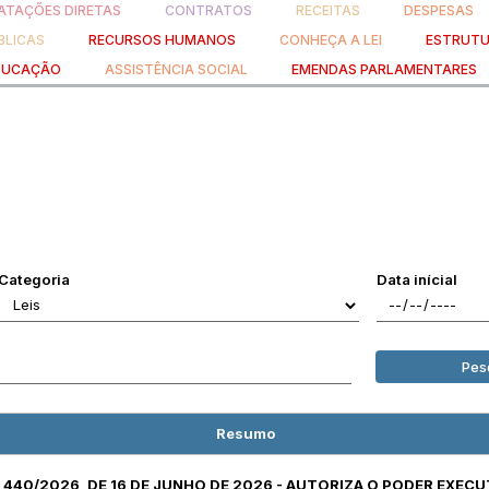
TAÇÕES DIRETAS
CONTRATOS
RECEITAS
DESPESAS
BLICAS
RECURSOS HUMANOS
CONHEÇA A LEI
ESTRUTU
DUCAÇÃO
ASSISTÊNCIA SOCIAL
EMENDAS PARLAMENTARES
Categoria
Data inícial
Pes
Resumo
.º 440/2026, DE 16 DE JUNHO DE 2026 - AUTORIZA O PODER EXEC