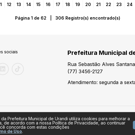
1
12
13
14
15
16
17
18
19
20
21
22
23
24
Página 1 de 62 | 306 Registro(s) encontrado(s)
s sociais
Prefeitura Municipal de
Rua Sebastião Alves Santana
(77) 3456-2127
Atendimento: segunda a sexta
 da Prefeitura Municipal de Urandi utiliza cookies para melhorar a
a, de acordo com a nossa Política de Privacidade, ao continuar
cê concorda com estas condições
mo de Uso
.