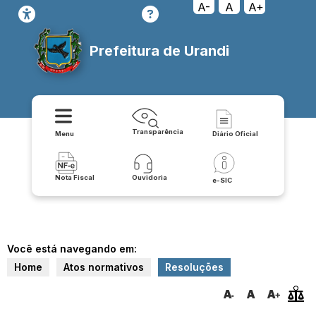
A-
A
A+
Prefeitura de Urandi
Transparência
Menu
Diário Oficial
Nota Fiscal
Ouvidoria
e-SIC
Você está navegando em:
Home
Atos normativos
Resoluções