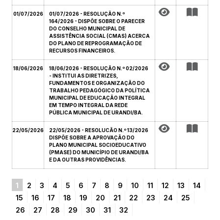
01/07/2026
01/07/2026 - RESOLUÇÃO N.º
164/2026 - DISPÕE SOBRE O PARECER
DO CONSELHO MUNICIPAL DE
ASSISTÊNCIA SOCIAL (CMAS) ACERCA
DO PLANO DE REPROGRAMAÇÃO DE
RECURSOS FINANCEIROS.
18/06/2026
18/06/2026 - RESOLUÇÃO N.º 02/2026
- INSTITUI AS DIRETRIZES,
FUNDAMENTOS E ORGANIZAÇÃO DO
TRABALHO PEDAGÓGICO DA POLÍTICA
MUNICIPAL DE EDUCAÇÃO INTEGRAL
EM TEMPO INTEGRAL DA REDE
PÚBLICA MUNICIPAL DE URANDI/BA.
22/05/2026
22/05/2026 - RESOLUCÃO N.º 13/2026
DISPÕE SOBRE A APROVAÇÃO DO
PLANO MUNICIPAL SOCIOEDUCATIVO
(PMASE) DO MUNICÍPIO DE URANDI/BA
E DA OUTRAS PROVIDÊNCIAS.
1
2
3
4
5
6
7
8
9
10
11
12
13
14
15
16
17
18
19
20
21
22
23
24
25
26
27
28
29
30
31
32