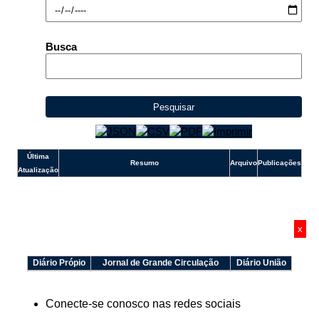
e-SIC
Ouvidoria
Busca
Pesquisar
Última
Resumo
Arquivo
Publicações
Atualização
x
Diário Própio
Jornal de Grande Circulação
Diário União
Conecte-se conosco nas redes sociais