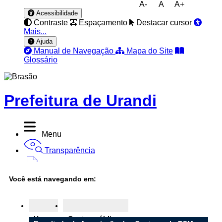
A-
A
A+
Acessibilidade
Contraste
Espaçamento
Destacar cursor
Mais...
Ajuda
Manual de Navegação
Mapa do Site
Glossário
Prefeitura de Urandi
Menu
Transparência
Diário Oficial
Você está navegando em:
Nota Fiscal
Ouvidoria
Home
Contas públicas
e-SIC