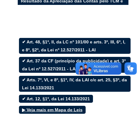
Resultado da Apreciação das Contas pelo TCM e
Legislativo
Filtrar por todos
✔ Art. 48, §1º, II, da LC nº 101/00 e arts. 3º, III, 6º, I,
e 8º, §2º, da Lei nº 12.527/2011 - LAI
Acesso à Informação
Cidadão
✔ Art. 37 da CF (princípio da publicidade) e art. 3º
Empresas
da Lei nº 12.527/2011 - LAI
Fotos
Notícias
✔ Arts. 7º, VI, e 8º, §1º, IV, da LAI c/c art. 25, §3º, da
Secretarias
Servidor
Lei 14.133/2021
Transparência
✔ Art. 12, §1º, da Lei 14.133/2021
Turistas
Videos
▶ Veja mais em Mapa de Leis
Áudios
Fale conosco