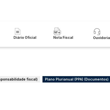
 de Urandi
Diário Oficial
Nota Fiscal
Ouvidori
esponsabilidade fiscal)
Plano Plurianual (PPA) (Documentos)