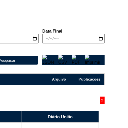
Data Final
Pesquisar
Arquivo
Publicações
x
Diário União