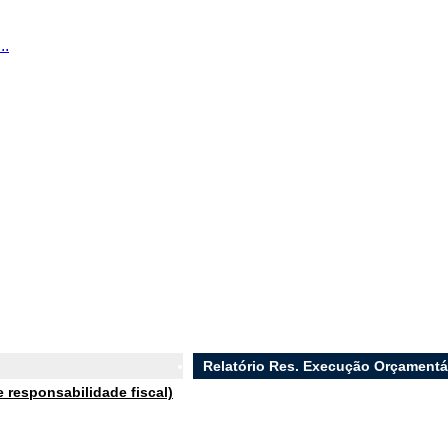
..
Relatório Res. Execução Orçament
de responsabilidade fiscal)