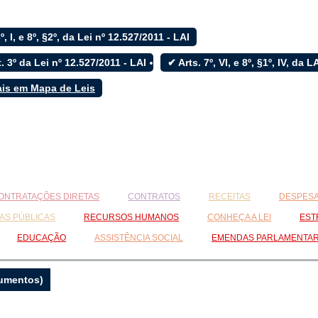
6º, I, e 8º, §2º, da Lei nº 12.527/2011 - LAI
. 3º da Lei nº 12.527/2011 - LAI
✔ Arts. 7º, VI, e 8º, §1º, IV, da 
ais em Mapa de Leis
ONTRATAÇÕES DIRETAS
CONTRATOS
RECEITAS
DESPES
AS PÚBLICAS
RECURSOS HUMANOS
CONHEÇA A LEI
EST
EDUCAÇÃO
ASSISTÊNCIA SOCIAL
EMENDAS PARLAMENTA
cumentos)