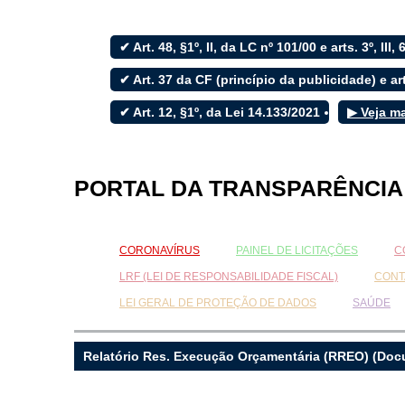
✔ Art. 48, §1º, II, da LC nº 101/00 e arts. 3º, III, 
Filtrar por todos
✔ Art. 37 da CF (princípio da publicidade) e art
✔ Art. 12, §1º, da Lei 14.133/2021
▶ Veja m
Acesso à Informação
Cidadão
Empresas
Fotos
PORTAL DA TRANSPARÊNCIA
Notícias
Secretarias
Servidor
Transparência
CORONAVÍRUS
PAINEL DE LICITAÇÕES
C
Turistas
LRF (LEI DE RESPONSABILIDADE FISCAL)
CONT
Videos
Áudios
LEI GERAL DE PROTEÇÃO DE DADOS
SAÚDE
Fale conosco
Relatório Res. Execução Orçamentária (RREO) (Do
Fale conosco