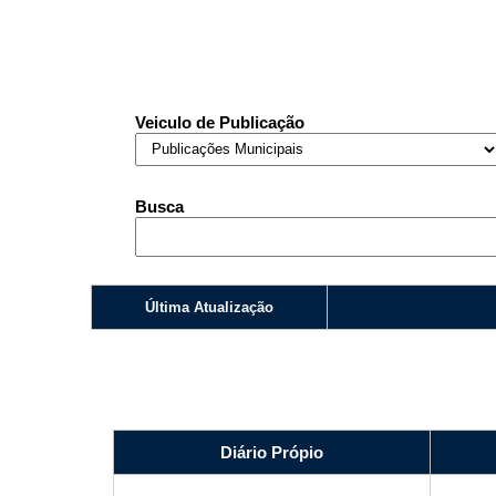
Nome*
Telefone 1*
Telefone 2
E-mail*
Veiculo de Publicação
Cidade/Estado
Assunto*
Busca
Mensagem*
*Campos obrigatórios
Ao iniciar um contato, você concorda com a
Última Atualização
Política de 
Diário Própio
...Ou se preferir