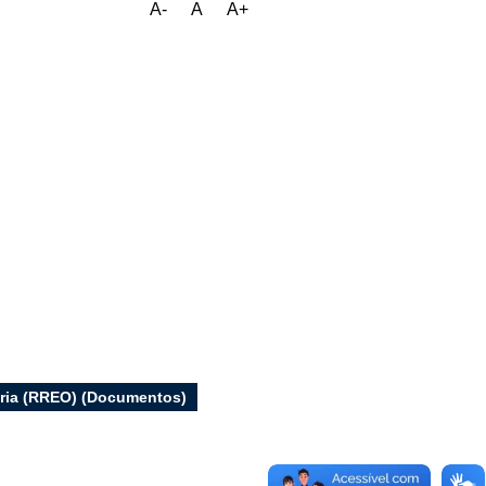
A-
A
A+
ária (RREO) (Documentos)