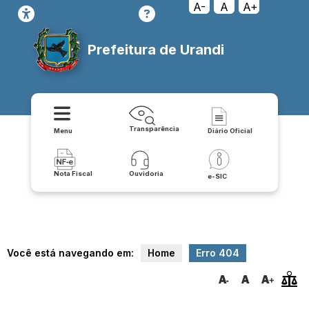
transparencia/orcamento/lei_orcamentaria_anual_loa_documentos
A-
A
A+
Prefeitura de Urandi
Transparência
Menu
Diário Oficial
Nota Fiscal
Ouvidoria
e-SIC
Você está navegando em:
Home
Erro 404