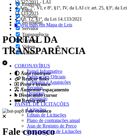
12.527/2011 - LAI
Empresas
✔ Arts. 7º, VI, e 8º, §1º, IV, da LAI c/c art. 25, §3º, da Lei
Fotos
14.133/2021
Notícias
✔ Art. 12, §1º, da Lei 14.133/2021
Secretarias
▶ Veja mais em Mapa de Leis
Servidor
Transparência
PORTAL DA
Turistas
Videos
TRANSPARÊNCIA
Áudios
CORONAVÍRUS
Painel Informativo
Auto contraste
Publicações Oficiais
Realçar links
Contratos e Aquisições
Preto e branco
Receitas
Aumentar espaçamento
Despesas
Destacando cursor
Legislação
Regua guia
PAINEL DE LICITAÇÕES
Licitações
Fale conosco
Editais de Licitações
Plano de contratações anual
Atas de Registro de Preço
Fale conosco
Demonstrativo de Licitações