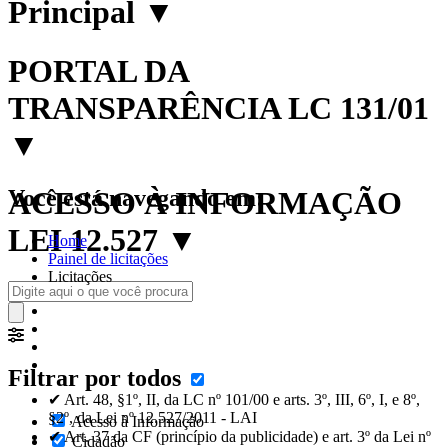
Principal
▼
PORTAL DA
TRANSPARÊNCIA LC 131/01
▼
Você está navegando em:
ACESSO À INFORMAÇÃO
LEI 12.527
▼
Home
Painel de licitações
Licitações
Filtrar por todos
✔ Art. 48, §1º, II, da LC nº 101/00 e arts. 3º, III, 6º, I, e 8º,
§2º, da Lei nº 12.527/2011 - LAI
Acesso à Informação
✔ Art. 37 da CF (princípio da publicidade) e art. 3º da Lei nº
Cidadão