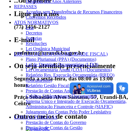
...Ou se preferir
Despesas dos Anos Anteriores
REPASSES
Acordos sem Transferência de Recursos Financeiros
Ligue para nós
Convênios Recebidos
ATOS NORMATIVOS
(77) 3456-2127
Leis
Decretos
Portarias
E-mail
Resoluções
Lei Orgânica Municipal
prefeitura@urandi.ba.gov.br
LRF (LEI DE RESPONSABILIDADE FISCAL)
Plano Plurianual (PPA) (Documentos)
Ou seja atendido presencialmente
Lei de Diretrizes Orçamentárias (LDO)
Lei Orçamentária Anual (LOA) (Documentos)
Relatório Res. Execução Orçamentária (RREO)
Segunda a sexta-feira, das 08:00 às 13:00
(Documentos)
horas.
Relatório Gestão Fiscal (RGF) (Documentos)
Prestação de Contas Anual
Créditos Suplementares (Documentos)
Praça Sebastião Alves Santana, 57, Urandi-BA,
Sistema Único e Integrado de Execução Orçamentária,
Centro
Administração Financeira e Controle (SIAFIC)
Julgamento das Contas Pelo Poder Legislativo
Outros meios de contato
CONTAS PÚBLICAS
Prestação de Contas do Governo
Prestação de Contas da Gestão
e-SIC