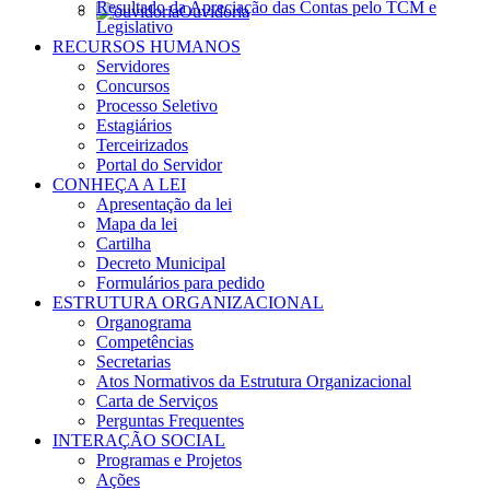
Resultado da Apreciação das Contas pelo TCM e
Ouvidoria
Legislativo
RECURSOS HUMANOS
Servidores
Concursos
Processo Seletivo
Estagiários
Terceirizados
Portal do Servidor
CONHEÇA A LEI
Apresentação da lei
Mapa da lei
Cartilha
Decreto Municipal
Formulários para pedido
ESTRUTURA ORGANIZACIONAL
Organograma
Competências
Secretarias
Atos Normativos da Estrutura Organizacional
Carta de Serviços
Perguntas Frequentes
INTERAÇÃO SOCIAL
Programas e Projetos
Ações