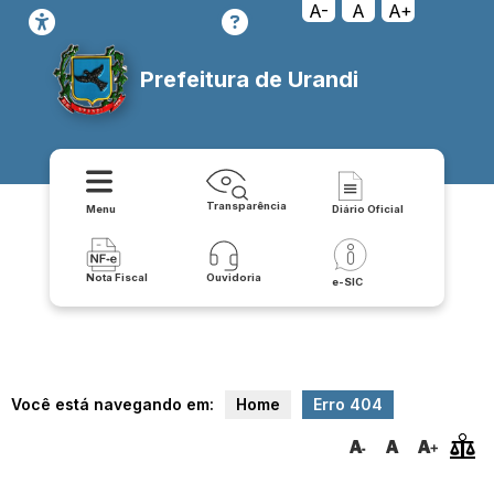
transparencia/pessoal/servidores
A-
A
A+
Prefeitura de Urandi
Transparência
Menu
Diário Oficial
Nota Fiscal
Ouvidoria
e-SIC
Você está navegando em:
Home
Erro 404