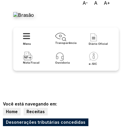
A-
A
A+
Prefeitura de Urandi
Transparência
Menu
Diário Oficial
Nota Fiscal
Ouvidoria
e-SIC
Você está navegando em:
Home
Receitas
Desonerações tributárias concedidas