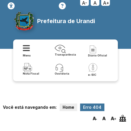
transparencia/repasses/convenios_recebido
A-
A
A+
Prefeitura de Urandi
Transparência
Menu
Diário Oficial
Nota Fiscal
Ouvidoria
e-SIC
Você está navegando em:
Home
Erro 404