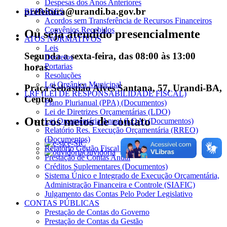
Despesas dos Anos Anteriores
prefeitura@urandi.ba.gov.br
REPASSES
Acordos sem Transferência de Recursos Financeiros
Convênios Recebidos
Ou seja atendido presencialmente
ATOS NORMATIVOS
Leis
Segunda a sexta-feira, das 08:00 às 13:00
Decretos
Portarias
horas.
Resoluções
Lei Orgânica Municipal
Praça Sebastião Alves Santana, 57, Urandi-BA,
LRF (LEI DE RESPONSABILIDADE FISCAL)
Centro
Plano Plurianual (PPA) (Documentos)
Lei de Diretrizes Orçamentárias (LDO)
Outros meios de contato
Lei Orçamentária Anual (LOA) (Documentos)
Relatório Res. Execução Orçamentária (RREO)
(Documentos)
e-SIC
Relatório Gestão Fiscal (RGF) (Documentos)
Ouvidoria
Prestação de Contas Anual
Créditos Suplementares (Documentos)
Sistema Único e Integrado de Execução Orçamentária,
Administração Financeira e Controle (SIAFIC)
Julgamento das Contas Pelo Poder Legislativo
CONTAS PÚBLICAS
Prestação de Contas do Governo
Prestação de Contas da Gestão