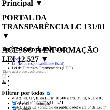
Principal
▼
PORTAL DA
TRANSPARÊNCIA LC 131/01
▼
Você está navegando em:
ACESSO À INFORMAÇÃO
LEI 12.527
▼
Home
Lrf (lei de responsabilidade fiscal)
Lei de Diretrizes Orçamentárias (LDO)
Filtrar por todos
✔ Art. 48, §1º, II, da LC nº 101/00 e arts. 3º, III, 6º, I, e 8º,
§2º, da Lei nº 12.527/2011 - LAI
Acesso à Informação
✔ Art. 37 da CF (princípio da publicidade) e art. 3º da Lei nº
Cidadão