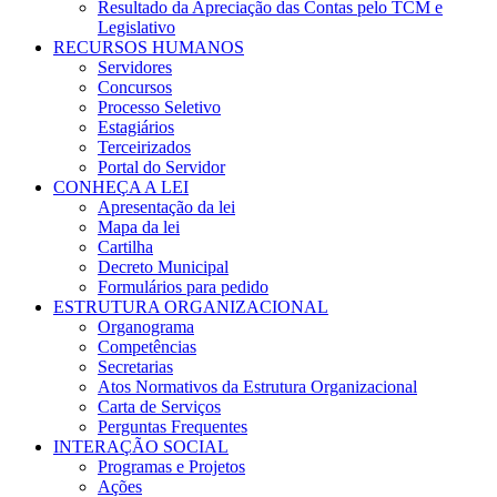
Resultado da Apreciação das Contas pelo TCM e
Legislativo
RECURSOS HUMANOS
Servidores
Concursos
Processo Seletivo
Estagiários
Terceirizados
Portal do Servidor
CONHEÇA A LEI
Apresentação da lei
Mapa da lei
Cartilha
Decreto Municipal
Formulários para pedido
ESTRUTURA ORGANIZACIONAL
Organograma
Competências
Secretarias
Atos Normativos da Estrutura Organizacional
Carta de Serviços
Perguntas Frequentes
INTERAÇÃO SOCIAL
Programas e Projetos
Ações