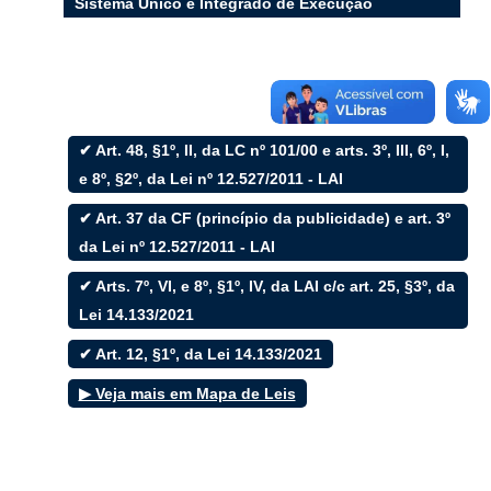
Sistema Único e Integrado de Execução
Orçamentária, Administração Financeira e
Controle (SIAFIC)
Filtrar por todos
✔ Art. 48, §1º, II, da LC nº 101/00 e arts. 3º, III, 6º, I,
e 8º, §2º, da Lei nº 12.527/2011 - LAI
Acesso à Informação
Cidadão
✔ Art. 37 da CF (princípio da publicidade) e art. 3º
Empresas
da Lei nº 12.527/2011 - LAI
Fotos
Notícias
✔ Arts. 7º, VI, e 8º, §1º, IV, da LAI c/c art. 25, §3º, da
Secretarias
Servidor
Lei 14.133/2021
Transparência
✔ Art. 12, §1º, da Lei 14.133/2021
Turistas
Videos
▶ Veja mais em Mapa de Leis
Áudios
Fale conosco