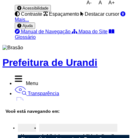
A-
A
A+
Acessibilidade
Contraste
Espaçamento
Destacar cursor
Mais...
Ajuda
Manual de Navegação
Mapa do Site
Glossário
Prefeitura de Urandi
Menu
Transparência
Diário Oficial
Você está navegando em:
Nota Fiscal
Ouvidoria
Home
Lrf (lei de responsabilidade fiscal)
e-SIC