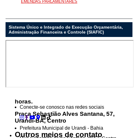
EMENDAS PARLAMENTARES
...Ou se preferir
Ligue para nós
Sistema Único e Integrado de Execução Orçamentária,
Administração Financeira e Controle (SIAFIC)
(77) 3456-2127
E-mail
prefeitura@urandi.ba.gov.br
Ou seja atendido presencialmente
Segunda a sexta-feira, das 08:00 às 13:00
horas.
Conecte-se conosco nas redes sociais
Praça Sebastião Alves Santana, 57,
Urandi-BA, Centro
Prefeitura Municipal de Urandi - Bahia
Outros meios de contato